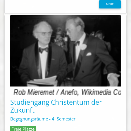
MEHR
Studiengang Christentum der
Zukunft
Begegnungsräume - 4. Semester
Freie Plätze