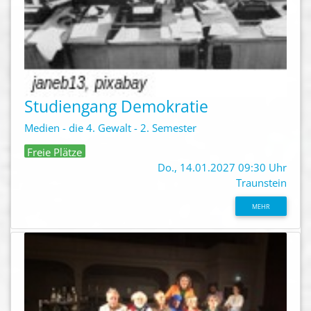
Studiengang Demokratie
Medien - die 4. Gewalt - 2. Semester
Freie Plätze
Do., 14.01.2027 09:30 Uhr
Traunstein
MEHR