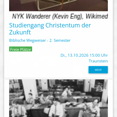
Studiengang Christentum der
Zukunft
Biblische Wegweiser - 2. Semester
Freie Plätze
Di., 13.10.2026 15:00 Uhr
Traunstein
MEHR