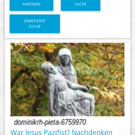
ANZEIGEN
SUCHE
ERWEITERTE
SUCHE
War Jesus Pazifist? Nachdenken