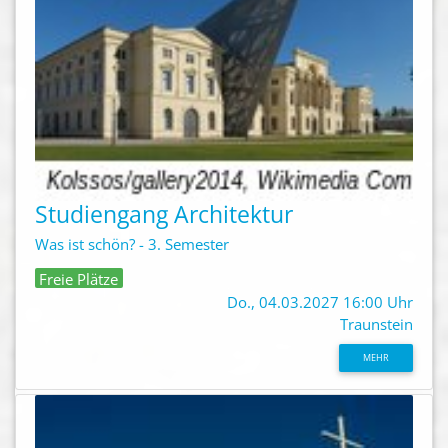
Studiengang Architektur
Was ist schön? - 3. Semester
Freie Plätze
Do., 04.03.2027 16:00 Uhr
Traunstein
MEHR