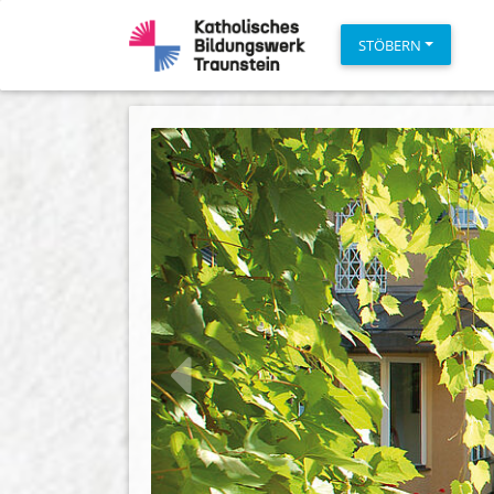
STÖBERN
zurück