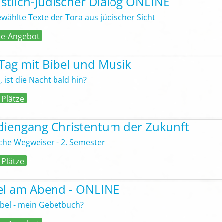
istlich-Jüdischer Dialog ONLINE
wählte Texte der Tora aus jüdischer Sicht
ne-Angebot
 Tag mit Bibel und Musik
, ist die Nacht bald hin?
 Plätze
diengang Christentum der Zukunft
sche Wegweiser - 2. Semester
 Plätze
el am Abend - ONLINE
ibel - mein Gebetbuch?