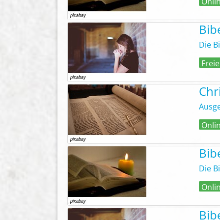
Onli
Bib
Die B
Freie
Chr
Ausge
Onli
Bib
Die B
Onli
Bib