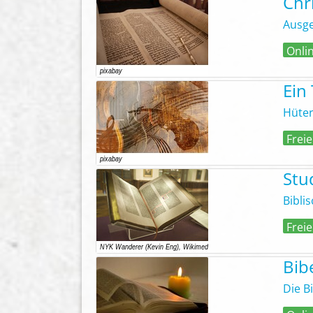
Chr
Ausge
Onli
Ein
Hüter
Freie
Stu
Bibli
Freie
Bib
Die B