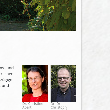
ens- und
rlichen
ßzügige
t und
Dr. Christine
Dr. Dr.
Abart
Christoph