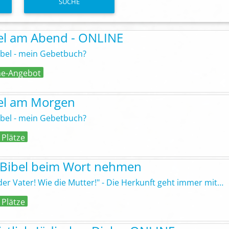
SUCHE
el am Abend - ONLINE
ibel - mein Gebetbuch?
ne-Angebot
el am Morgen
ibel - mein Gebetbuch?
 Plätze
 Bibel beim Wort nehmen
der Vater! Wie die Mutter!" - Die Herkunft geht immer mit…
 Plätze