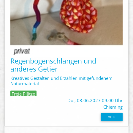
Regenbogenschlangen und
anderes Getier
Kreatives Gestalten und Erzählen mit gefundenem
Naturmaterial
Freie Plätze
Do., 03.06.2027 09:00 Uhr
Chieming
MEHR