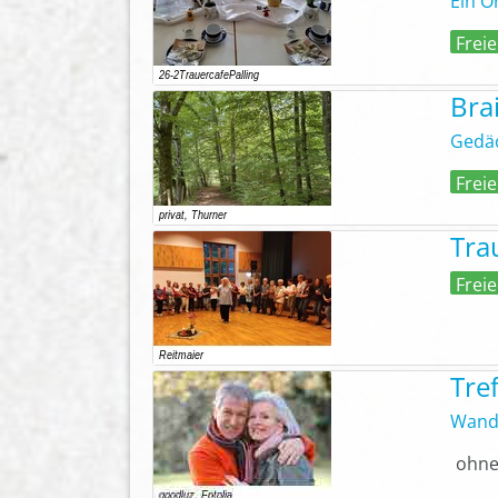
Ein O
Freie
Bra
Gedäc
Freie
Tra
Freie
Tre
Wande
ohne