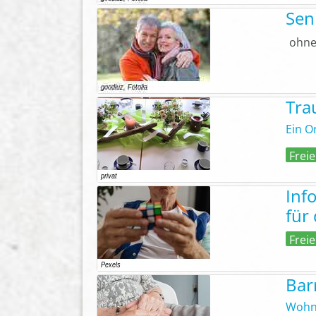
Sen
ohne
Tra
Ein O
Freie
Inf
für
Freie
Bar
Wohn