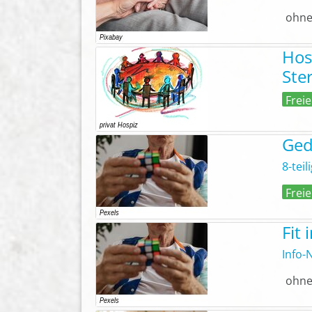
ohne
Hos
Ste
Freie
Ged
8-teil
Freie
Fit
Info-
ohne