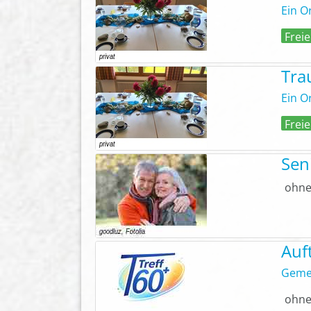
Ein O
Freie
Tra
Ein O
Freie
Sen
ohne
Auf
Gemei
ohne