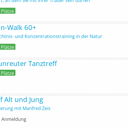
rt, an dem Sie mit Ihrer Trauer sein dürfen
 Plätze
in-Walk 60+
htnis- und Konzentrationstraining in der Natur
 Plätze
unreuter Tanztreff
 Plätze
ff Alt und Jung
rung mit Manfred Zeis
 Anmeldung