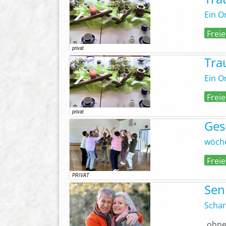
Ein O
Freie
Tra
Ein O
Freie
Ges
wöche
Freie
Sen
Schar
ohne