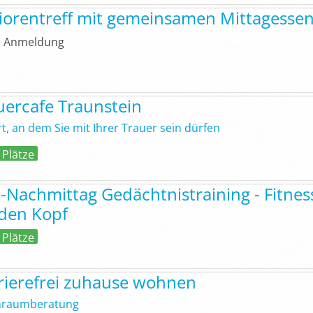
iorentreff mit gemeinsamen Mittagesse
 Anmeldung
uercafe Traunstein
rt, an dem Sie mit Ihrer Trauer sein dürfen
 Plätze
o-Nachmittag Gedächtnistraining - Fitnes
 den Kopf
 Plätze
rierefrei zuhause wohnen
raumberatung