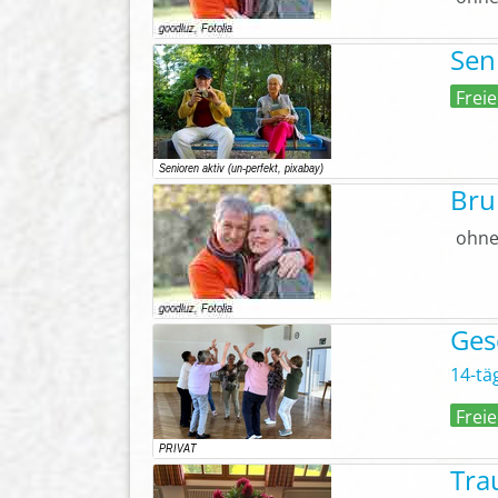
Sen
Freie
Bru
ohne
Ges
14-tä
Freie
Tra