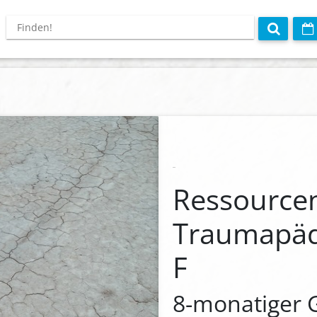
Ressourcen
Traumapäd
F
8-monatiger 