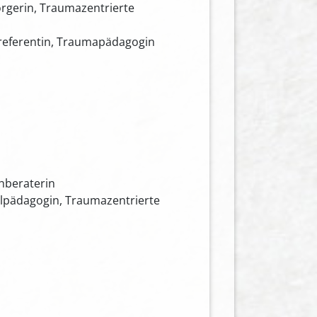
orgerin, Traumazentrierte
lreferentin, Traumapädagogin
hberaterin
alpädagogin, Traumazentrierte