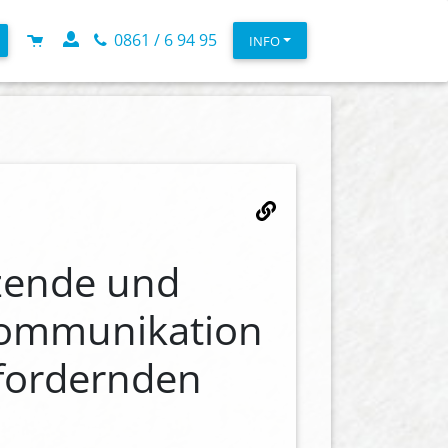
0861 / 6 94 95
INFO
zende und
Kommunikation
fordernden