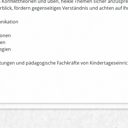
in Konflikttheorien und üben, heikle Themen sicher anzuspr
ck, fördern gegenseitiges Verständnis und achten auf Ihr
nikation
ionen
ten
tegien
Leitungen und pädagogische Fachkräfte von Kindertageseinr