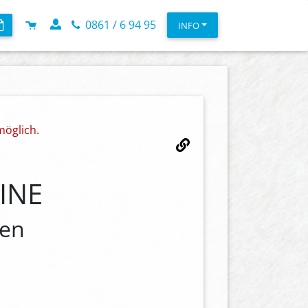
0861 / 6 94 95
INFO
möglich.
LINE
den