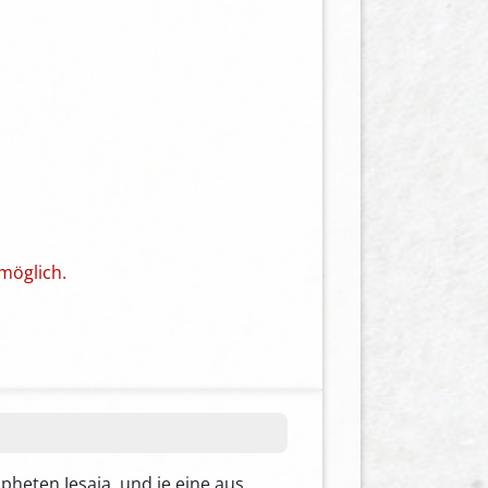
möglich.
heten Jesaja, und je eine aus