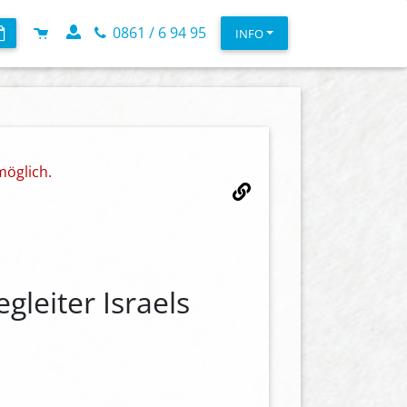
0861 / 6 94 95
INFO
möglich.
egleiter Israels