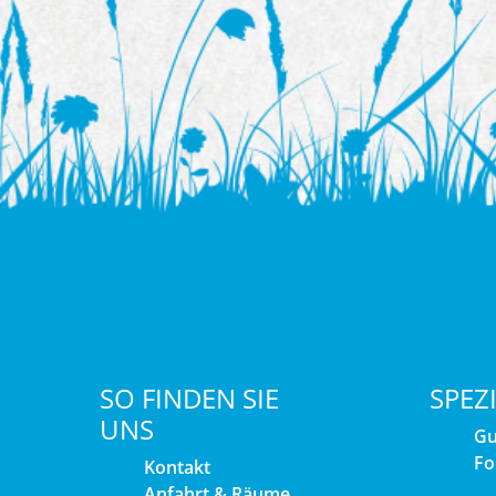
SO FINDEN SIE
SPEZ
UNS
Gu
Fo
Kontakt
Anfahrt & Räume