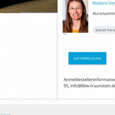
Weitere Ver
Kursnummer
Eintritt frei
k
ZUR ANMELDUNG
Anmeldestelleninformation
95, info@kbw-traunstein.d