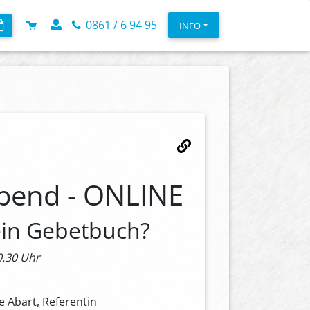
0861 / 6 94 95
INFO
bend - ONLINE
ein Gebetbuch?
0.30 Uhr
ne Abart, Referentin