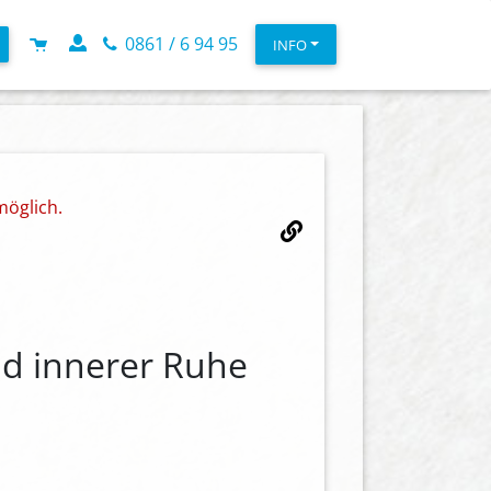
0861 / 6 94 95
INFO
möglich.
nd innerer Ruhe