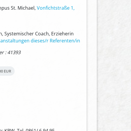
mpus St. Michael,
Vonfichtstraße 1,
n, Systemischer Coach, Erzieherin
anstaltungen dieses/r Referenten/in
 : 41393
00 EUR
: KBW, Tel. 0861/ 6 94 95