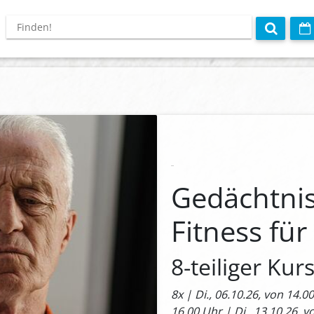
Gedächtnis
Fitness fü
8-teiliger Kur
8x | Di., 06.10.26, von 14.0
16.00 Uhr | Di., 13.10.26, v