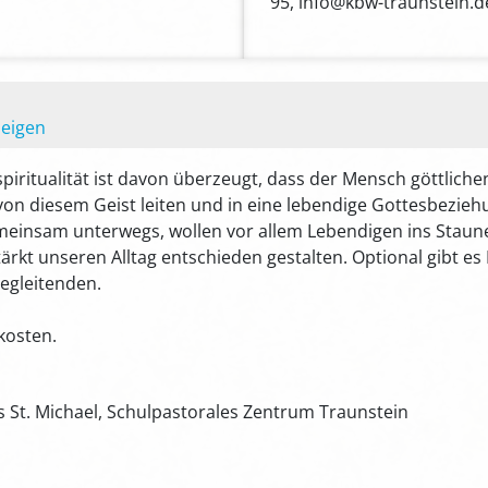
95, info@kbw-traunstein.d
zeigen
iritualität ist davon überzeugt, dass der Mensch göttlichen 
s von diesem Geist leiten und in eine lebendige Gottesbezieh
emeinsam unterwegs, wollen vor allem Lebendigen ins Staun
rkt unseren Alltag entschieden gestalten. Optional gibt es
egleitenden.
kosten.
s St. Michael, Schulpastorales Zentrum Traunstein