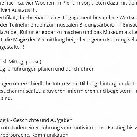
n Sie nach ca. vier Wochen im Plenum vor, treten dazu mit 
tiven Austausch.
ertifikat, da ehrenamtliches Engagement besondere Wertsc
 der Teilnehmenden zur musealen Bildungsarbeit. Ihr Einsatz
azu bei, Kultur erlebbar zu machen und das Museum als Le
it, die Magie der Vermittlung bei jeder eigenen Führung selb
ugestalten!
(inkl. Mittagspause)
ogik: Führungen planen und durchführen
en unterschiedliche Interessen, Bildungshintergründe, 
Besucher museal zu aktivieren, informieren und begeistern 
 sind.
ogik - Geschichte und Aufgaben
er rote Faden einer Führung vom motivierenden Einstieg bis
, Körpersprache, Kommunikation