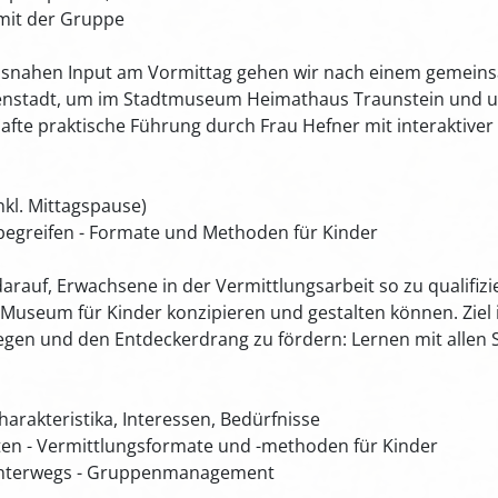
 mit der Gruppe
snahen Input am Vormittag gehen wir nach einem gemein
nenstadt, um im Stadtmuseum Heimathaus Traunstein und um
hafte praktische Führung durch Frau Hefner mit interaktive
inkl. Mittagspause)
begreifen - Formate und Methoden für Kinder
arauf, Erwachsene in der Vermittlungsarbeit so zu qualifizi
useum für Kinder konzipieren und gestalten können. Ziel is
en und den Entdeckerdrang zu fördern: Lernen mit allen Si
Charakteristika, Interessen, Bedürfnisse
iten - Vermittlungsformate und -methoden für Kinder
unterwegs - Gruppenmanagement