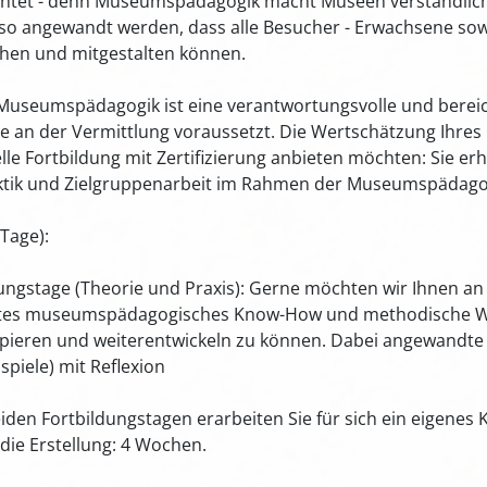
htet - denn Museumspädagogik macht Museen verständlich, 
so angewandt werden, dass alle Besucher - Erwachsene sowi
tehen und mitgestalten können.
r Museumspädagogik ist eine verantwortungsvolle und berei
e an der Vermittlung voraussetzt. Die Wertschätzung Ihres 
lle Fortbildung mit Zertifizierung anbieten möchten: Sie erh
ktik und Zielgruppenarbeit im Rahmen der Museumspädago
Tage):
ungstage (Theorie und Praxis): Gerne möchten wir Ihnen an
tieftes museumspädagogisches Know-How und methodische 
pieren und weiterentwickeln zu können. Dabei angewandte
piele) mit Reflexion
iden Fortbildungstagen erarbeiten Sie für sich ein eigenes
 die Erstellung: 4 Wochen.