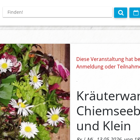
Diese Veranstaltung hat be
Anmeldung oder Teilnahme 
Kräuterwa
Chiemseebl
und Klein
8x | Mi., 13.05.2026, von 18