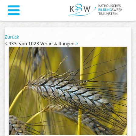
Zurück
<
433. von 1023 Veranstaltungen
>