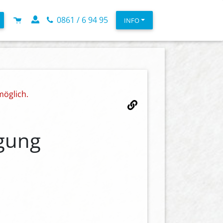
0861 / 6 94 95
INFO
möglich.
gung