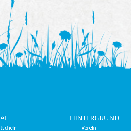
IAL
HINTERGRUND
tschein
Verein