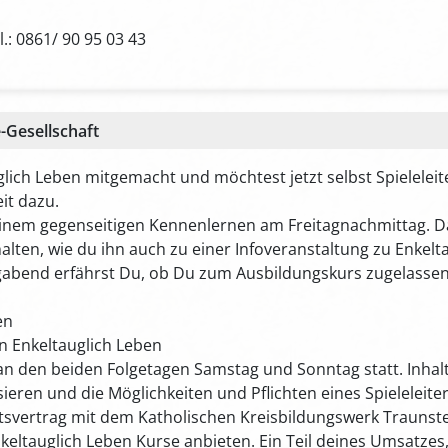
: 0861/ 90 95 03 43
-Gesellschaft
glich Leben mitgemacht und möchtest jetzt selbst Spielelei
it dazu.
inem gegenseitigen Kennenlernen am Freitagnachmittag. Da
alten, wie du ihn auch zu einer Infoveranstaltung zu Enkelt
bend erfährst Du, ob Du zum Ausbildungskurs zugelassen wi
en
on Enkeltauglich Leben
an den beiden Folgetagen Samstag und Sonntag statt. Inhal
ren und die Möglichkeiten und Pflichten eines Spieleleiter
tsvertrag mit dem Katholischen Kreisbildungswerk Traunstei
keltauglich Leben Kurse anbieten. Ein Teil deines Umsatzes