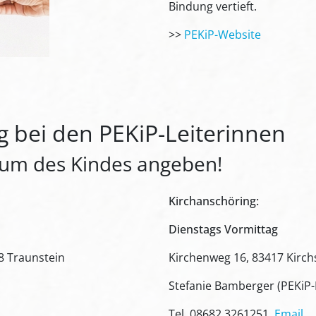
Bindung vertieft.
>>
PEKiP-Website
 bei den PEKiP-Leiterinnen
tum des Kindes angeben!
Kirchanschöring:
Dienstags Vormittag
8 Traunstein
Kirchenweg 16, 83417 Kirch
Stefanie Bamberger (PEKiP-L
Tel. 08682 3261251,
Email