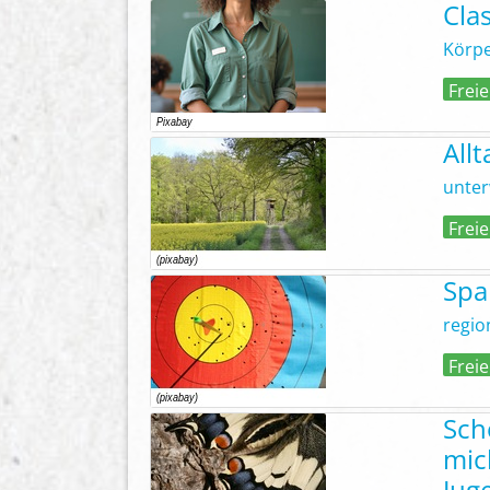
Cla
Körpe
Freie
All
unter
Freie
Spa
regio
Freie
Sch
mic
Jug