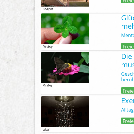
Freie
Glü
meh
Menta
Freie
Die
mus
Gesch
berü
Freie
Exer
Allta
Freie