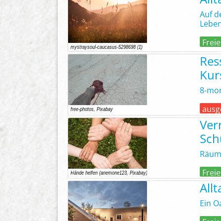
Auf d
Leben
Freie
Res
Kur
8-mon
ausg
Ver
Sch
Räume
Freie
All
Ein O