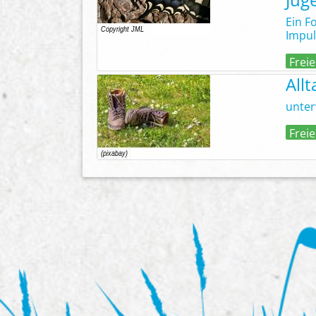
Ein F
Impul
Freie
All
unter
Freie